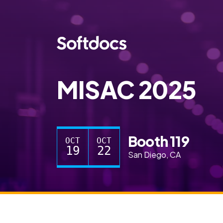
MISAC 2025
Booth 119
OCT
OCT
19
22
San Diego, CA